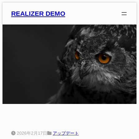
内
REALIZER DEMO
容
を
ス
キ
ッ
プ
NEWS
2026年2月17日
アップデート