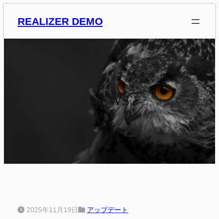
内
REALIZER DEMO
容
を
ス
キ
ッ
プ
NEWS
2025年11月19日
アップデート